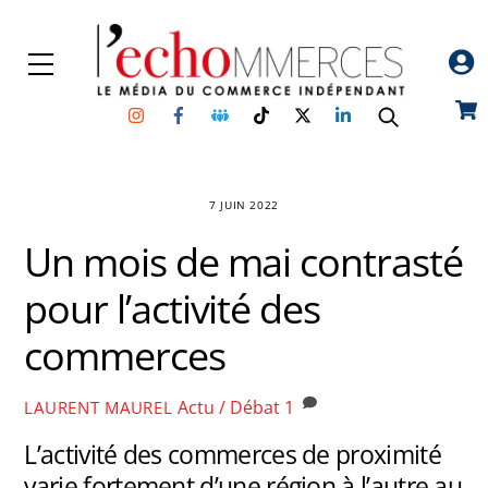
Skip
to
Menu
content
Instagram
Facebook
Groupe
TikTok
Twitter
Linkedin
Car
Facebook
7 JUIN 2022
Un mois de mai contrasté
pour l’activité des
commerces
Actu / Débat
1
LAURENT MAUREL
L’activité des commerces de proximité
varie fortement d’une région à l’autre au