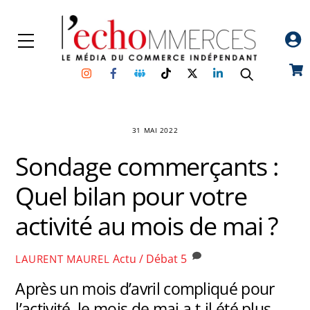
Skip
to
Menu
content
Instagram
Facebook
Groupe
TikTok
Twitter
Linkedin
Car
Facebook
31 MAI 2022
Sondage commerçants :
Quel bilan pour votre
activité au mois de mai ?
Actu / Débat
5
LAURENT MAUREL
Après un mois d’avril compliqué pour
l’activité, le mois de mai a-t-il été plus