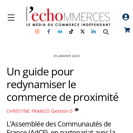
Skip
to
Menu
content
Instagram
Facebook
Groupe
TikTok
Twitter
Linkedin
Car
Facebook
29 JANVIER 2020
Un guide pour
redynamiser le
commerce de proximité
Gestion
0
CHRISTINE FRANCO
L’Assemblée des Communautés de
France (AdCF), en partenariat avec la