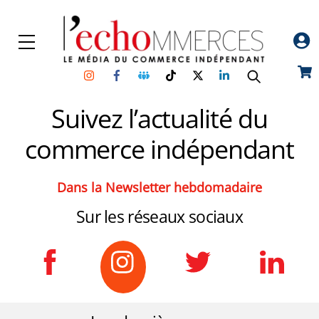
Skip
to
Menu
content
Instagram
Facebook
Groupe
TikTok
Twitter
Linkedin
Car
Facebook
Suivez l’actualité du
commerce indépendant
Dans la Newsletter hebdomadaire
Sur les réseaux sociaux