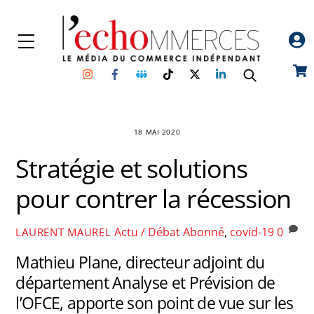
Skip
to
Menu
content
Instagram
Facebook
Groupe
TikTok
Twitter
Linkedin
Car
Facebook
18 MAI 2020
Stratégie et solutions
pour contrer la récession
Actu / Débat
Abonné
,
covid-19
0
LAURENT MAUREL
Mathieu Plane, directeur adjoint du
département Analyse et Prévision de
l’OFCE, apporte son point de vue sur les