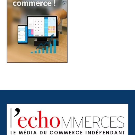
Back
To
Top