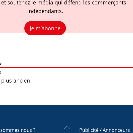
et soutenez le média qui défend les commerçants
indépendants.
Je m’abonne
s
e
 plus ancien
Back
 sommes nous ?
Publicité / Annonceurs