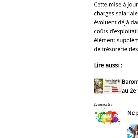
Cette mise à jour
charges salarial
évoluent déjà dan
coûts d’exploita
élément suppléme
de trésorerie de
Lire aussi :
Barom
au 2e 
Sponsorisés :
Ne p