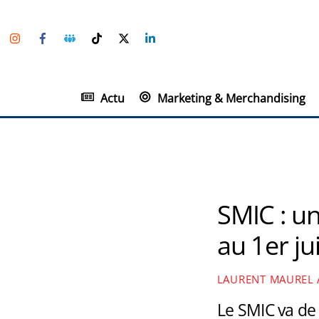
Skip
Instagram
Facebook
Groupe
TikTok
Twitter
Linkedin
to
Facebook
content
Actu
Marketing & Merchandising
SMIC : u
au 1er ju
LAURENT MAUREL
Le SMIC va de