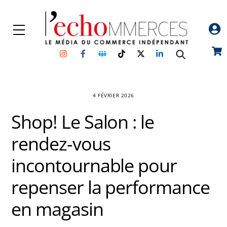
Skip
to
Menu
content
Instagram
Facebook
Groupe
TikTok
Twitter
Linkedin
Car
Facebook
4 FÉVRIER 2026
Shop! Le Salon : le
rendez-vous
incontournable pour
repenser la performance
en magasin