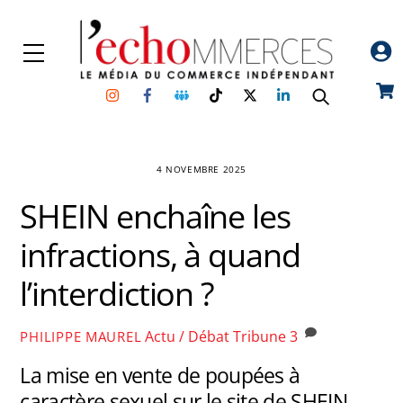
Skip
to
Menu
content
Instagram
Facebook
Groupe
TikTok
Twitter
Linkedin
Car
Facebook
4 NOVEMBRE 2025
SHEIN enchaîne les
infractions, à quand
l’interdiction ?
Actu / Débat
Tribune
3
PHILIPPE MAUREL
La mise en vente de poupées à
caractère sexuel sur le site de SHEIN