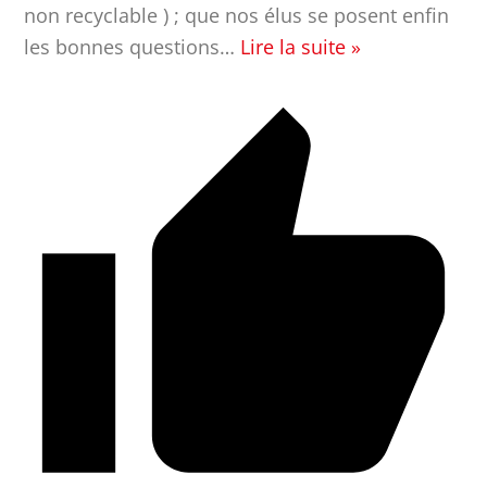
non recyclable ) ; que nos élus se posent enfin
les bonnes questions
…
Lire la suite »