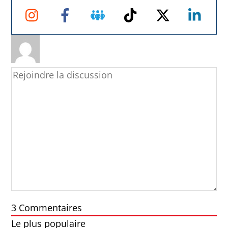
Instagram
Facebook
Groupe
TikTok
Twitter
Link
Facebook
3
Commentaires
Le plus populaire