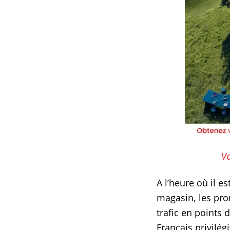
V
A l’heure où il es
magasin, les pro
trafic en points 
Français privilég