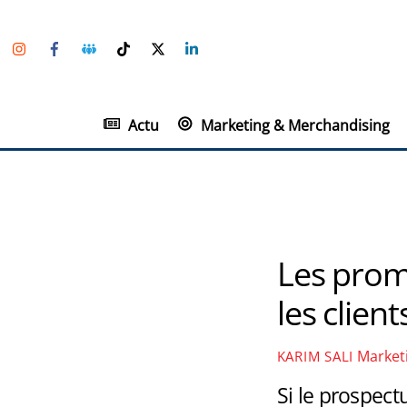
Skip
Instagram
Facebook
Groupe
TikTok
Twitter
Linkedin
to
Facebook
content
Actu
Marketing & Merchandising
Les prom
les client
Market
KARIM SALI
Si le prospectu