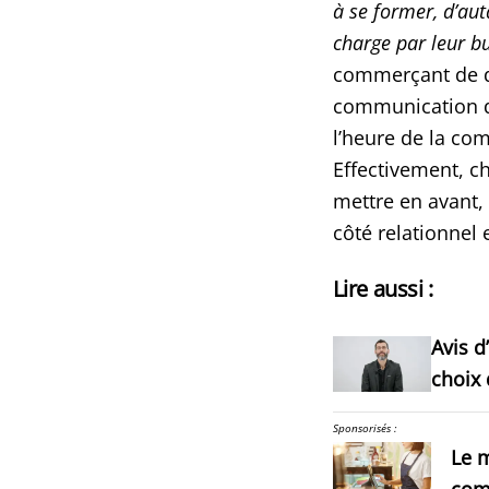
à se former, d’aut
charge par leur b
commerçant de d
communication dig
l’heure de la co
Effectivement, c
mettre en avant,
côté relationnel 
Lire aussi :
Avis d
choix
Sponsorisés :
Le m