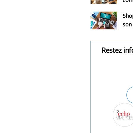
com
Shop
son
Restez inf