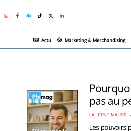
Skip
Instagram
Facebook
Groupe
TikTok
Twitter
Linkedin
to
Facebook
content
Actu
Marketing & Merchandising
Pourquoi 
pas au p
LAURENT MAUREL
Les pouvoirs p