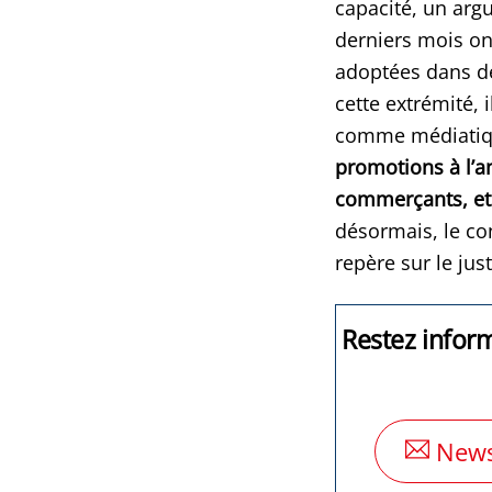
capacité, un argu
derniers mois on
adoptées dans de
cette extrémité, 
comme médiatiqu
promotions à l’an
commerçants, et 
désormais, le c
repère sur le jus
Restez infor
News