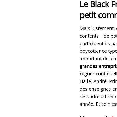
Le Black F
petit com
Mais justement, 
contents » de pou
participent-ils pa
boycotter ce typ
important de le 
grandes entrepr
rogner continuel
Halle, André, Pri
des enseignes en 
résoudre à tirer 
année. Et ce n’es