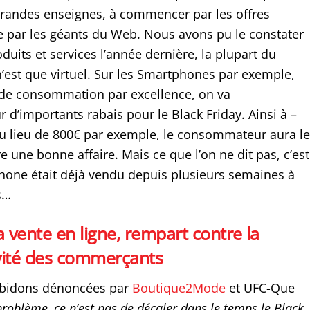
randes enseignes, à commencer par les offres
ne par les géants du Web. Nous avons pu le constater
oduits et services l’année dernière, la plupart du
n’est que virtuel. Sur les Smartphones par exemple,
nde consommation par excellence, on va
d’importants rabais pour le Black Friday. Ainsi à –
au lieu de 800€ par exemple, le consommateur aura le
e une bonne affaire. Mais ce que l’on ne dit pas, c’est
hone était déjà vendu depuis plusieurs semaines à
s…
a vente en ligne, rempart contre la
ivité des commerçants
bidons dénoncées par
Boutique2Mode
et UFC-Que
problème, ce n’est pas de décaler dans le temps le Black