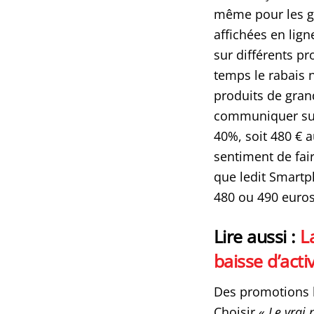
même pour les g
affichées en lig
sur différents pr
temps le rabais 
produits de gra
communiquer sur 
40%, soit 480 € 
sentiment de fair
que ledit Smartp
480 ou 490 euro
Lire aussi :
L
baisse d’act
Des promotions 
Choisir «
Le vrai 