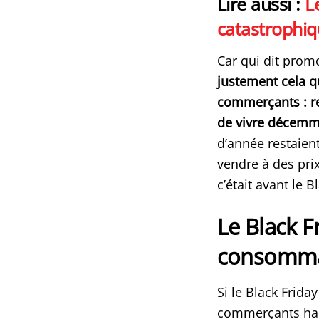
Lire aussi :
L
catastrophiq
Car qui dit prom
justement cela q
commerçants : re
de vivre décemmen
d’année restaien
vendre à des pri
c’était avant le 
Le Black F
consomma
Si le Black Frid
commerçants habit