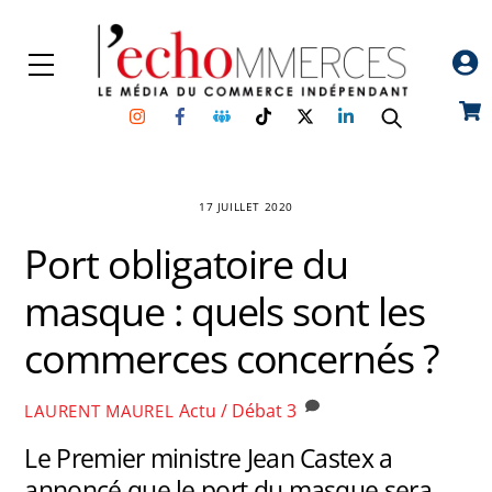
Skip
to
Menu
content
Instagram
Facebook
Groupe
TikTok
Twitter
Linkedin
Car
Facebook
17 JUILLET 2020
Port obligatoire du
masque : quels sont les
commerces concernés ?
Actu / Débat
3
LAURENT MAUREL
Le Premier ministre Jean Castex a
annoncé que le port du masque sera