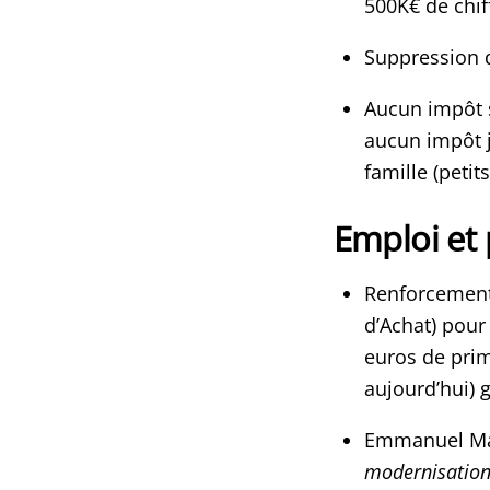
500K€ de chiff
Suppression d
Aucun impôt s
aucun impôt 
famille (petit
Emploi et 
Renforcement 
d’Achat) pour
euros de prim
aujourd’hui) 
Emmanuel Mac
modernisation