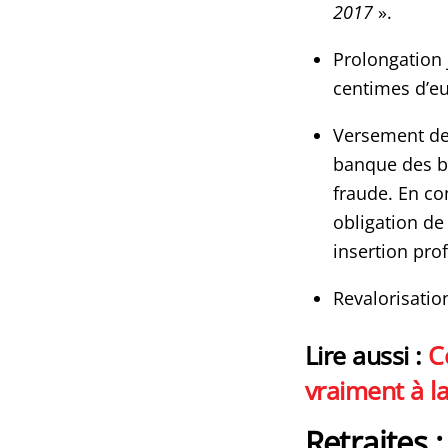
2017
».
Prolongation 
centimes d’eu
Versement des
banque des bé
fraude. En co
obligation de
insertion pro
Revalorisatio
Lire aussi :
C
vraiment à l
Retraites :