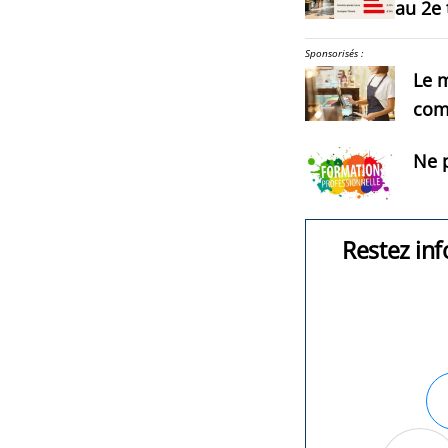
au 2e 
Sponsorisés :
Le m
com
Ne p
Restez inf