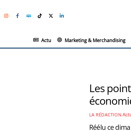
Skip
Instagram
Facebook
Groupe
TikTok
Twitter
Linkedin
to
Facebook
content
Actu
Marketing & Merchandising
Les poin
économi
Act
LA RÉDACTION
Réélu ce dima