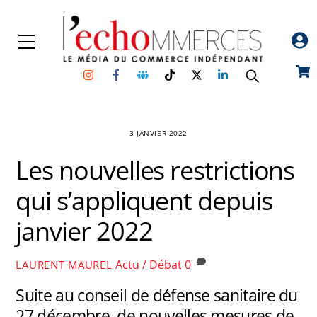
Skip
to
Menu
content
Instagram
Facebook
Groupe
TikTok
Twitter
Linkedin
Car
Facebook
3 JANVIER 2022
Les nouvelles restrictions
qui s’appliquent depuis
janvier 2022
Actu / Débat
0
LAURENT MAUREL
Suite au conseil de défense sanitaire du
27 décembre, de nouvelles mesures de