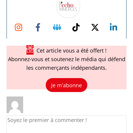
Instagram
Facebook
Groupe
TikTok
Twitter
Link
Facebook
Cet article vous a été offert !
Abonnez-vous et soutenez le média qui défend
les commerçants indépendants.
Je m’abonne