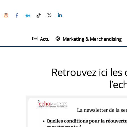
Skip
Instagram
Facebook
Groupe
TikTok
Twitter
Linkedin
to
Facebook
content
Actu
Marketing & Merchandising
Retrouvez ici les
l’e