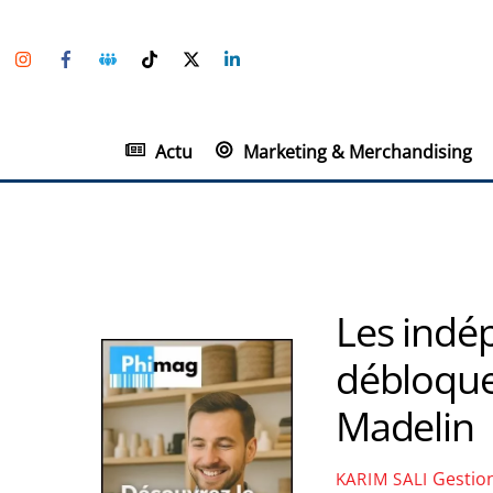
Skip
Instagram
Facebook
Groupe
TikTok
Twitter
Linkedin
to
Facebook
content
Actu
Marketing & Merchandising
Les indé
débloque
Madelin
Gestio
KARIM SALI