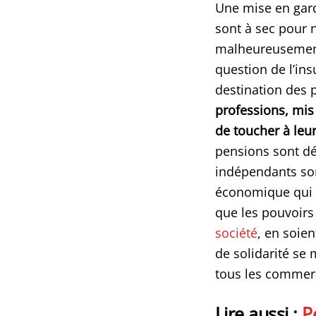
Une mise en gard
sont à sec pour 
malheureusement 
question de l’ins
destination des p
professions, mis
de toucher à leur
pensions sont dé
indépendants son
économique qui f
que les pouvoirs
société
, en soie
de solidarité se 
tous les commer
Lire aussi :
P