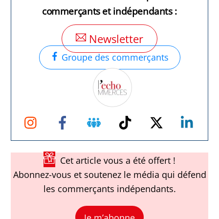
commerçants et indépendants :
Newsletter
Groupe des commerçants
Instagram
Facebook
Groupe
TikTok
Twitter
Link
Facebook
Cet article vous a été offert !
Abonnez-vous et soutenez le média qui défend
les commerçants indépendants.
Je m’abonne