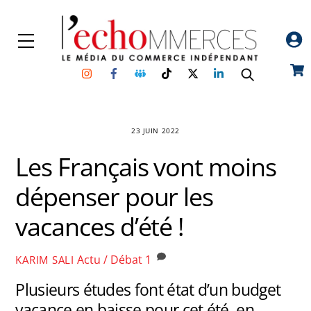
Skip
to
Menu
content
Instagram
Facebook
Groupe
TikTok
Twitter
Linkedin
Car
Facebook
23 JUIN 2022
Les Français vont moins
dépenser pour les
vacances d’été !
Actu / Débat
1
KARIM SALI
Plusieurs études font état d’un budget
vacance en baisse pour cet été, en