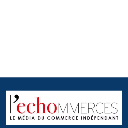
Back
To
Top