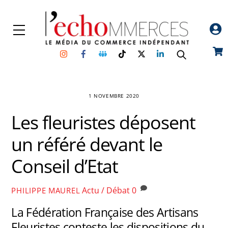
Skip
to
Menu
content
Instagram
Facebook
Groupe
TikTok
Twitter
Linkedin
Car
Facebook
1 NOVEMBRE 2020
Les fleuristes déposent
un référé devant le
Conseil d’Etat
Actu / Débat
0
PHILIPPE MAUREL
La Fédération Française des Artisans
Fleuristes conteste les dispositions du