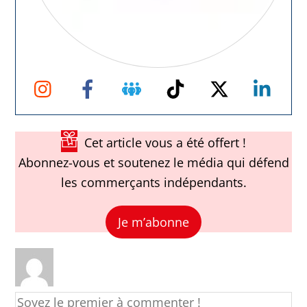
Instagram
Facebook
Groupe
TikTok
Twitter
Link
Facebook
Cet article vous a été offert !
Abonnez-vous et soutenez le média qui défend
les commerçants indépendants.
Je m’abonne