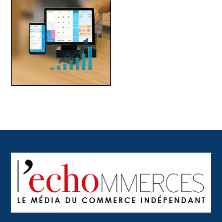
Back
To
Top