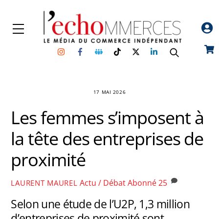
Skip
to
Menu
content
Instagram
Facebook
Groupe
TikTok
Twitter
Linkedin
Car
Facebook
17 MAI 2026
Les femmes s’imposent à
la tête des entreprises de
proximité
Actu / Débat
Abonné
25
LAURENT MAUREL
Selon une étude de l’U2P, 1,3 million
d’entreprises de proximité sont