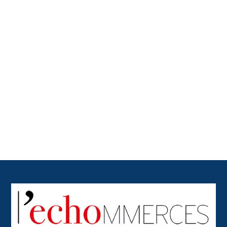
Back
To
Top