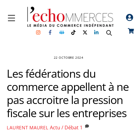
Skip
to
Menu
content
Instagram
Facebook
Groupe
TikTok
Twitter
Linkedin
Car
Facebook
22 OCTOBRE 2024
Les fédérations du
commerce appellent à ne
pas accroitre la pression
fiscale sur les entreprises
Actu / Débat
1
LAURENT MAUREL