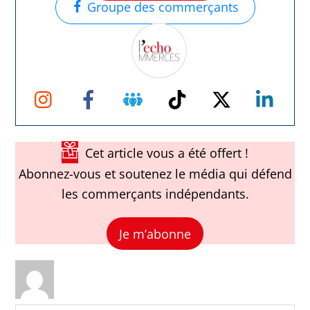
Groupe des commerçants
Instagram
Facebook
Groupe
TikTok
Twitter
Link
Facebook
Cet article vous a été offert !
Abonnez-vous et soutenez le média qui défend
les commerçants indépendants.
Je m’abonne