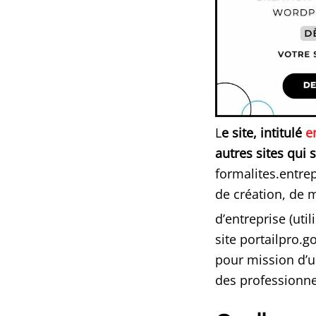
L
e site, intitulé
e
autres sites qui
formalites.entrep
de création, de 
d’entreprise (util
site portailpro.g
pour mission d’u
des professionne