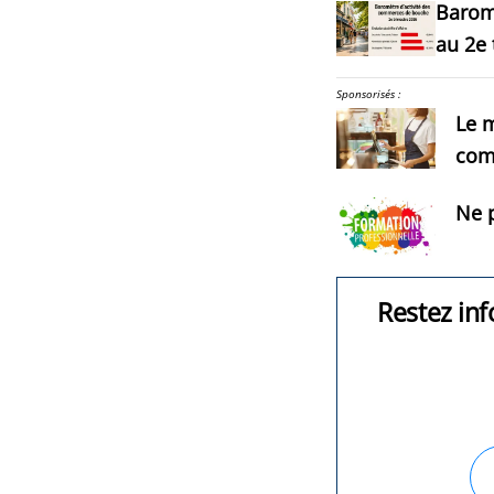
Barom
au 2e 
Sponsorisés :
Le m
com
Ne p
Restez inf