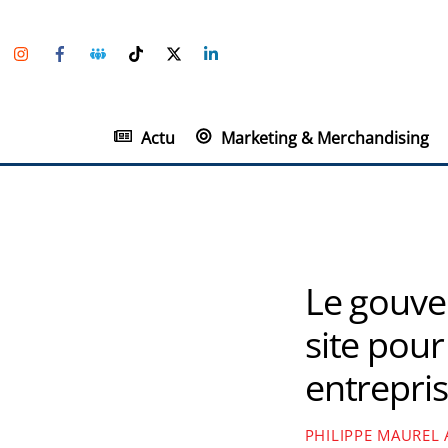
Skip
Instagram
Facebook
Groupe
TikTok
Twitter
Linkedin
to
Facebook
content
Actu
Marketing & Merchandising
Le gouve
site pour
entrepri
PHILIPPE MAUREL