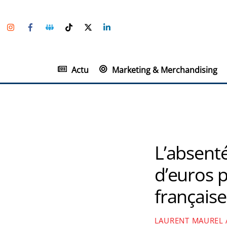
Skip
Instagram
Facebook
Groupe
TikTok
Twitter
Linkedin
to
Facebook
content
Actu
Marketing & Merchandising
L’absent
d’euros p
française
LAURENT MAUREL