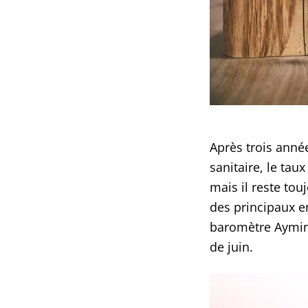
Après trois anné
sanitaire, le ta
mais il reste tou
des principaux e
baromètre Ayming
de juin.