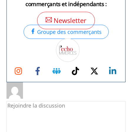
commerçants et indépendants :
Newsletter
Groupe des commerçants
Instagram
Facebook
Groupe
TikTok
Twitter
Link
Facebook