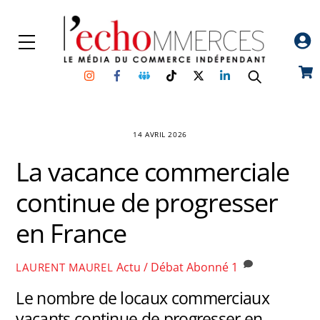
Skip
to
Menu
content
Instagram
Facebook
Groupe
TikTok
Twitter
Linkedin
Car
Facebook
14 AVRIL 2026
La vacance commerciale
continue de progresser
en France
Actu / Débat
Abonné
1
LAURENT MAUREL
Le nombre de locaux commerciaux
vacants continue de progresser en