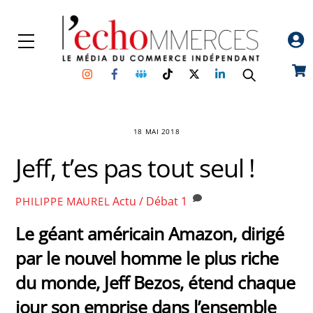
Skip
to
Menu
content
Instagram
Facebook
Groupe
TikTok
Twitter
Linkedin
Car
Facebook
18 MAI 2018
Jeff, t’es pas tout seul !
Actu / Débat
1
PHILIPPE MAUREL
Le géant américain Amazon, dirigé
par le nouvel homme le plus riche
du monde, Jeff Bezos, étend chaque
jour son emprise dans l’ensemble