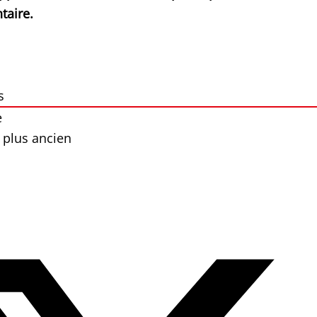
taire.
s
e
 plus ancien