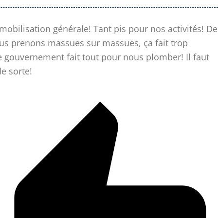
mobilisation générale! Tant pis pour nos activités! De
us prenons massues sur massues, ça fait trop
 gouvernement fait tout pour nous plomber! Il faut
e sorte!