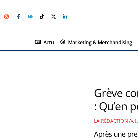
Skip
Instagram
Facebook
Groupe
TikTok
Twitter
Linkedin
to
Facebook
content
Actu
Marketing & Merchandising
Grève con
: Qu’en 
Act
LA RÉDACTION
Après une pre