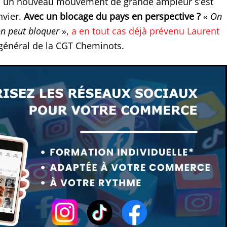
s, un nouveau mouvement de grande ampleur s’est
nvier.
Avec un blocage du pays en perspective ?
«
On
on peut bloquer
»,
a en tout cas déjà prévenu Laurent
 général de la CGT Cheminots.