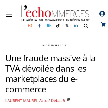
Skip
to
Menu
content
Instagram
Facebook
Groupe
TikTok
Twitter
Linkedin
Car
Facebook
16 DÉCEMBRE 2019
Une fraude massive à la
TVA dévoilée dans les
marketplaces du e-
commerce
Actu / Débat
5
LAURENT MAUREL