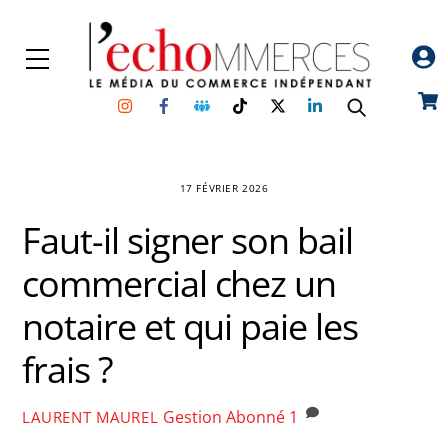
Skip
to
Menu
content
Instagram
Facebook
Groupe
TikTok
Twitter
Linkedin
Car
Facebook
17 FÉVRIER 2026
Faut-il signer son bail
commercial chez un
notaire et qui paie les
frais ?
Gestion
Abonné
1
LAURENT MAUREL