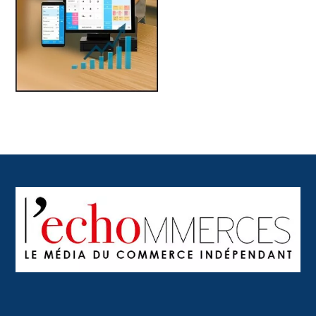
Back
To
Top