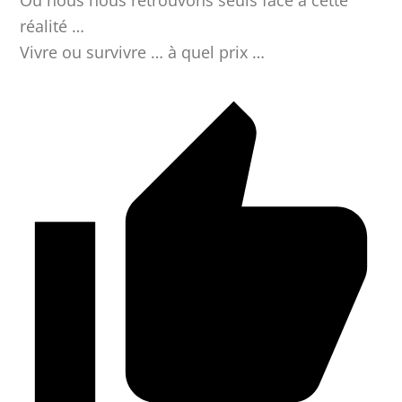
réalité …
Vivre ou survivre … à quel prix …