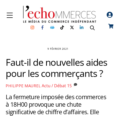
Skip
to
Menu
content
Instagram
Facebook
Groupe
TikTok
Twitter
Linkedin
Car
Facebook
9 FÉVRIER 2021
Faut-il de nouvelles aides
pour les commerçants ?
Actu / Débat
15
PHILIPPE MAUREL
La fermeture imposée des commerces
à 18H00 provoque une chute
significative de chiffre d’affaires. Elle