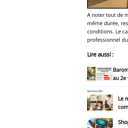
A noter tout de 
même durée, rest
conditions. Le ca
professionnel du
Lire aussi :
Barom
au 2e 
Sponsorisés :
Le m
com
Shop