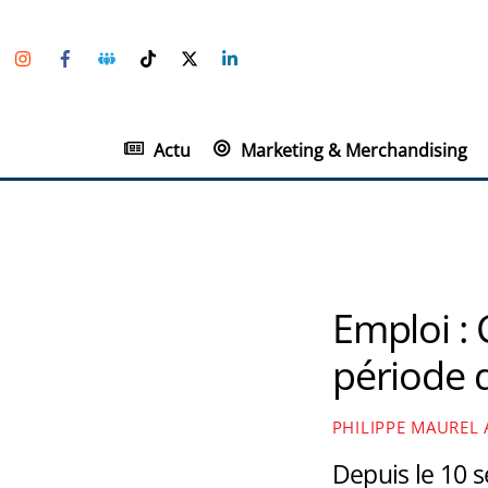
Skip
Instagram
Facebook
Groupe
TikTok
Twitter
Linkedin
to
Facebook
content
Actu
Marketing & Merchandising
Emploi : 
période d
PHILIPPE MAUREL
Depuis le 10 