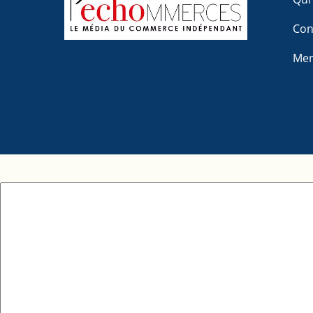
Con
Men