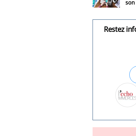
son
Restez inf