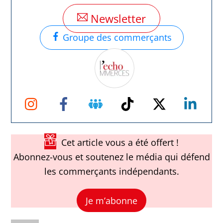
Newsletter
Groupe des commerçants
Instagram
Facebook
Groupe
TikTok
Twitter
Link
Facebook
Cet article vous a été offert !
Abonnez-vous et soutenez le média qui défend
les commerçants indépendants.
Je m’abonne