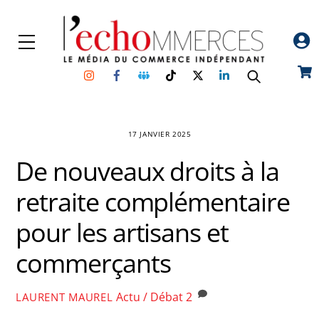
Skip
to
Menu
content
Instagram
Facebook
Groupe
TikTok
Twitter
Linkedin
Car
Facebook
17 JANVIER 2025
De nouveaux droits à la
retraite complémentaire
pour les artisans et
commerçants
Actu / Débat
2
LAURENT MAUREL