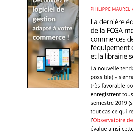
PHILIPPE MAUREL
La dernière éd
de la FCGA mon
commerces de 
l’équipement 
et la librairie
La nouvelle tenda
possible) » s’enr
très favorable p
enregistrent tous
semestre 2019 (sa
tout cas ce qui r
l’
Observatoire de
évalue ainsi cett