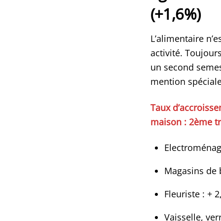
(+1,6%)
L’alimentaire n’e
activité. Toujou
un second semestr
mention spéciale
Taux d’accroissem
maison : 2ème tr
Electroménage
Magasins de b
Fleuriste : + 
Vaisselle, ver