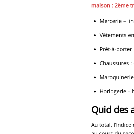
maison : 2ème tr
Mercerie – lin
Vêtements enf
Prêt-à-porter 
Chaussures : 
Maroquinerie 
Horlogerie – b
Quid des a
Au total, l’Indice
au cours du seco