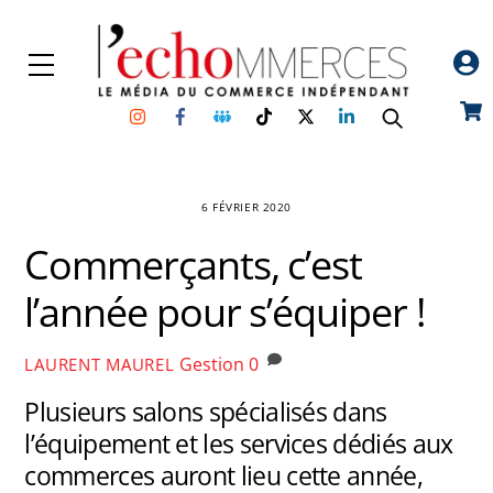
Skip
to
Menu
content
Instagram
Facebook
Groupe
TikTok
Twitter
Linkedin
Car
Facebook
6 FÉVRIER 2020
Commerçants, c’est
l’année pour s’équiper !
Gestion
0
LAURENT MAUREL
Plusieurs salons spécialisés dans
l’équipement et les services dédiés aux
commerces auront lieu cette année,