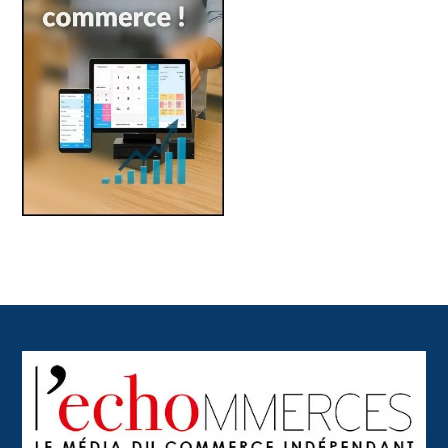
Back
To
Top