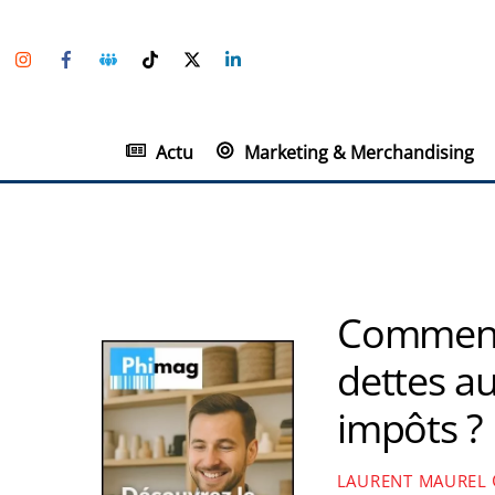
Skip
Instagram
Facebook
Groupe
TikTok
Twitter
Linkedin
to
Facebook
content
Actu
Marketing & Merchandising
Comment 
dettes au
impôts ?
LAURENT MAUREL