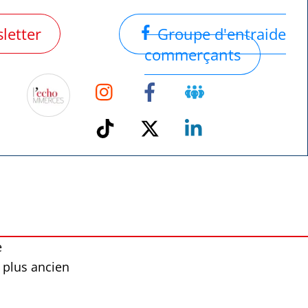
letter
Groupe d'entraide
commerçants
Instagram
Facebook
Groupe
Facebook
TikTok
Twitter
Linkedin
e
 plus ancien