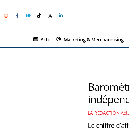
Skip
Instagram
Facebook
Groupe
TikTok
Twitter
Linkedin
to
Facebook
content
Actu
Marketing & Merchandising
Baromètr
indépend
Act
LA RÉDACTION
Le chiffre d’a