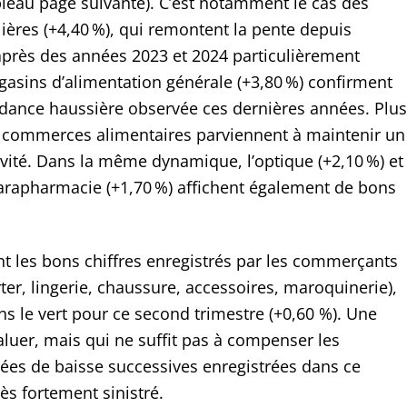
ableau page suivante). C’est notamment le cas des
ères (+4,40 %), qui remontent la pente depuis
près des années 2023 et 2024 particulièrement
agasins d’alimentation générale (+3,80 %) confirment
dance haussière observée ces dernières années. Plus
 commerces alimentaires parviennent à maintenir un
ivité. Dans la même dynamique, l’optique (+2,10 %) et
arapharmacie (+1,70 %) affichent également de bons
t les bons chiffres enregistrés par les commerçants
er, lingerie, chaussure, accessoires, maroquinerie),
ns le vert pour ce second trimestre (+0,60 %). Une
luer, mais qui ne suffit pas à compenser les
es de baisse successives enregistrées dans ce
ès fortement sinistré.