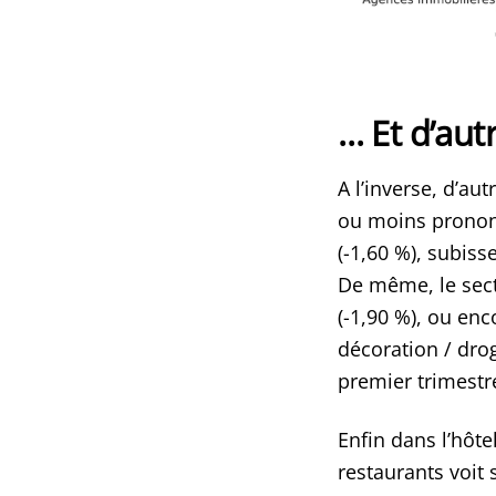
… Et d’autr
A l’inverse, d’au
ou moins prononcé
(-1,60 %), subiss
De même, le secte
(-1,90 %), ou enc
décoration / drog
premier trimest
Enfin dans l’hôtel
restaurants voit 