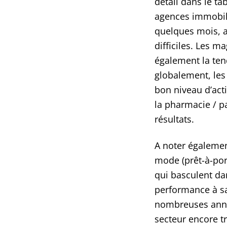
détail dans le t
agences immobili
quelques mois, a
difficiles. Les m
également la ten
globalement, les
bon niveau d’act
la pharmacie / p
résultats.
A noter égalemen
mode (prêt-à-port
qui basculent da
performance à sa
nombreuses anné
secteur encore tr