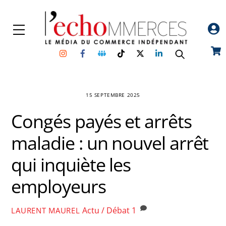
Skip
to
Menu
content
Instagram
Facebook
Groupe
TikTok
Twitter
Linkedin
Car
Facebook
15 SEPTEMBRE 2025
Congés payés et arrêts
maladie : un nouvel arrêt
qui inquiète les
employeurs
Actu / Débat
1
LAURENT MAUREL