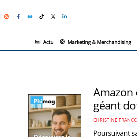
Skip
Instagram
Facebook
Groupe
TikTok
Twitter
Linkedin
to
Facebook
content
Actu
Marketing & Merchandising
Amazon o
géant do
CHRISTINE FRANC
Poursuivant sa