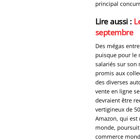
principal concur
Lire aussi :
L
septembre
Des mégas entrepô
puisque pour le
salariés sur son
promis aux collec
des diverses aut
vente en ligne s
devraient être rec
vertigineux de 5
Amazon, qui est
monde, poursuit 
commerce mondial