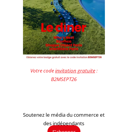
Votre code
invitation gratuite
:
B2MSEPT26
Soutenez le média du commerce et
des indépendants
S’abonner