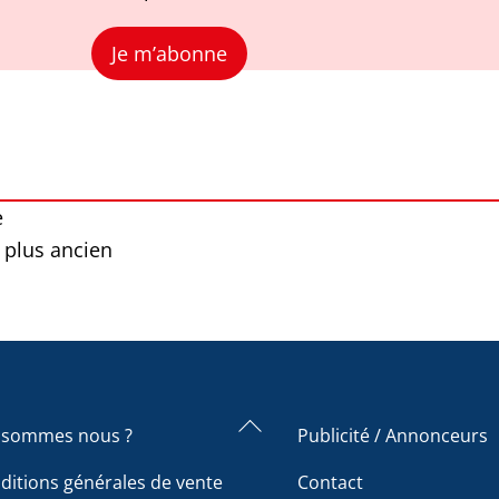
Je m’abonne
e
 plus ancien
Back
 sommes nous ?
Publicité / Annonceurs
To
ditions générales de vente
Contact
Top