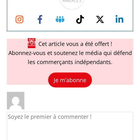
Instagram
Facebook
Groupe
TikTok
Twitter
Link
Facebook
Cet article vous a été offert !
Abonnez-vous et soutenez le média qui défend
les commerçants indépendants.
Je m’abonne