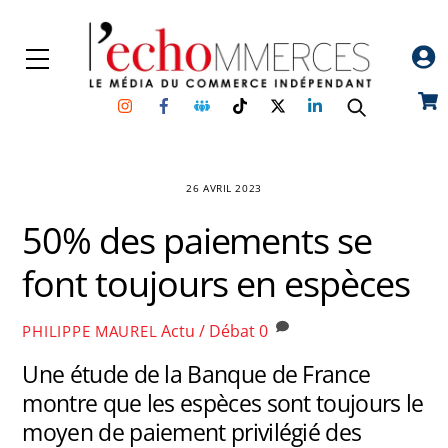
Skip
to
Menu
content
Instagram
Facebook
Groupe
TikTok
Twitter
Linkedin
Car
Facebook
26 AVRIL 2023
50% des paiements se
font toujours en espèces
Actu / Débat
0
PHILIPPE MAUREL
Une étude de la Banque de France
montre que les espèces sont toujours le
moyen de paiement privilégié des