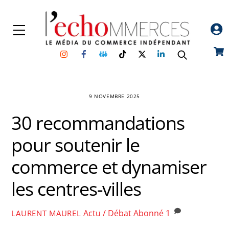
Skip
to
Menu
content
Instagram
Facebook
Groupe
TikTok
Twitter
Linkedin
Car
Facebook
9 NOVEMBRE 2025
30 recommandations
pour soutenir le
commerce et dynamiser
les centres-villes
Actu / Débat
Abonné
1
LAURENT MAUREL