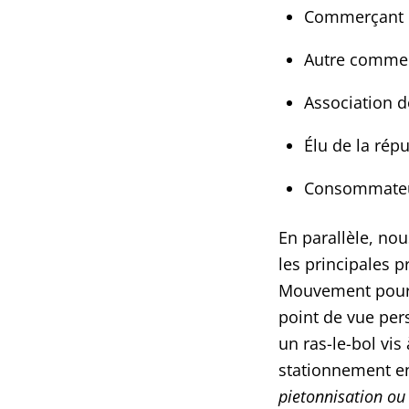
Commerçant d
Autre commer
Association d
Élu de la rép
Consommateu
En parallèle, n
les principales p
Mouvement pour r
point de vue pers
un ras-le-bol vis 
stationnement en
pietonnisation ou