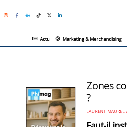
Skip
Instagram
Facebook
Groupe
TikTok
Twitter
Linkedin
to
Facebook
content
Actu
Marketing & Merchandising
Zones co
?
LAURENT MAUREL
Faut-il in