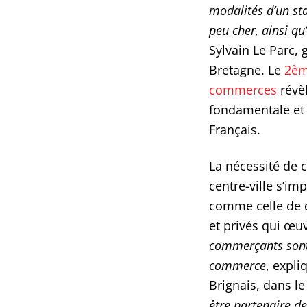
modalités d’un sta
peu cher, ainsi q
Sylvain Le Parc,
Bretagne. Le
2èm
commerces
révèl
fondamentale et 
Français.
La nécessité de
centre-ville s’im
comme celle de d
et privés qui œuvr
commerçants sont
commerce
, expl
Brignais, dans 
être partenaire d