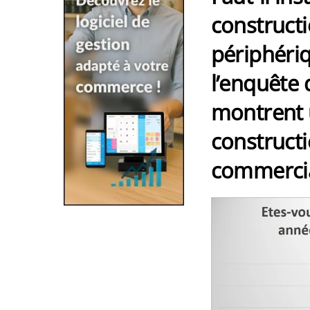
construct
périphériq
l’enquête
montrent 
construct
commercia