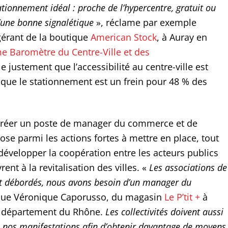
tionnement idéal : proche de l’hypercentre, gratuit ou
u’une bonne signalétique
», réclame par exemple
 gérant de la boutique
American Stock
, à Auray en
e Baromètre du Centre-Ville et des
e justement que l’accessibilité au centre-ville est
que le stationnement est un frein pour 48 % des
 créer un poste de manager du commerce et de
pose parmi les actions fortes à mettre en place, tout
évelopper la coopération entre les acteurs publics
ent à la revitalisation des villes. «
Les associations de
 débordés, nous avons besoin d’un manager du
ique Véronique Caporusso, du magasin
Le P’tit +
à
le département du Rhône.
Les collectivités doivent aussi
e nos manifestations afin d’obtenir davantage de moyens