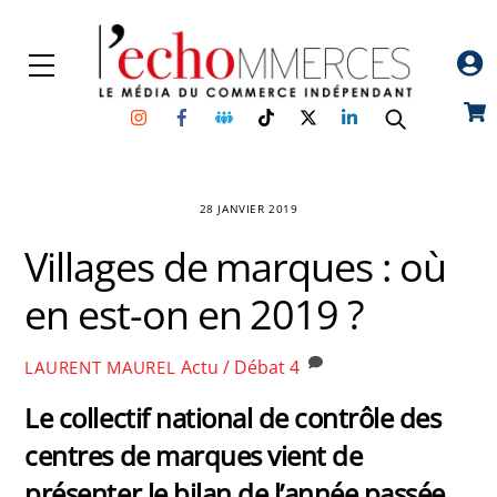
Skip
to
Menu
content
Instagram
Facebook
Groupe
TikTok
Twitter
Linkedin
Car
Facebook
28 JANVIER 2019
Villages de marques : où
en est-on en 2019 ?
Actu / Débat
4
LAURENT MAUREL
Le collectif national de contrôle des
centres de marques vient de
présenter le bilan de l’année passée.