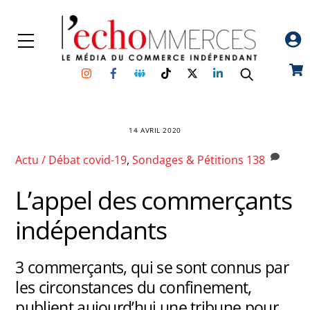
Skip
to
Menu
content
Instagram
Facebook
Groupe
TikTok
Twitter
Linkedin
Car
Facebook
14 AVRIL 2020
Actu / Débat
covid-19
,
Sondages & Pétitions
138
L’appel des commerçants
indépendants
3 commerçants, qui se sont connus par
les circonstances du confinement,
publient aujourd’hui une tribune pour