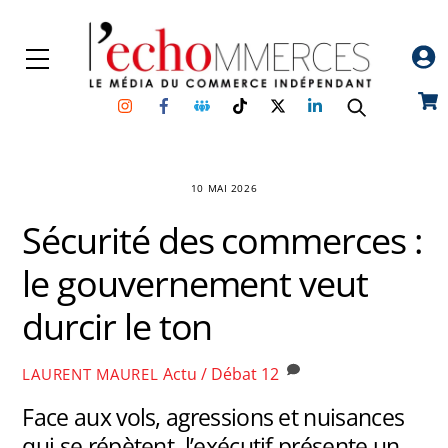
Skip
to
Menu
content
Instagram
Facebook
Groupe
TikTok
Twitter
Linkedin
Car
Facebook
10 MAI 2026
Sécurité des commerces :
le gouvernement veut
durcir le ton
Actu / Débat
12
LAURENT MAUREL
Face aux vols, agressions et nuisances
qui se répètent, l’exécutif présente un