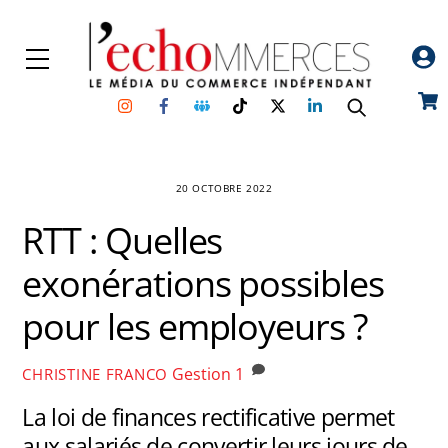
Skip
to
Menu
content
Instagram
Facebook
Groupe
TikTok
Twitter
Linkedin
Car
Facebook
20 OCTOBRE 2022
RTT : Quelles
exonérations possibles
pour les employeurs ?
Gestion
1
CHRISTINE FRANCO
La loi de finances rectificative permet
aux salariés de convertir leurs jours de