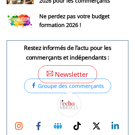
2026 pour les commerçants
Ne perdez pas votre budget
formation 2026 !
Restez informés de l’actu pour les
commerçants et indépendants :
Newsletter
Groupe des commerçants
Instagram
Facebook
Groupe
TikTok
Twitter
Link
Facebook