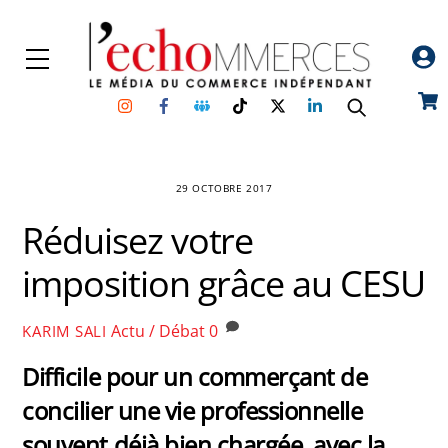
Skip
to
Menu
content
Instagram
Facebook
Groupe
TikTok
Twitter
Linkedin
Car
Facebook
29 OCTOBRE 2017
Réduisez votre
imposition grâce au CESU
Actu / Débat
0
KARIM SALI
Difficile pour un commerçant de
concilier une vie professionnelle
souvent déjà bien chargée, avec la