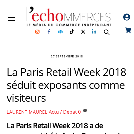
Skip
to
Menu
content
Instagram
Facebook
Groupe
TikTok
Twitter
Linkedin
Car
Facebook
27 SEPTEMBRE 2018
La Paris Retail Week 2018
séduit exposants comme
visiteurs
Actu / Débat
0
LAURENT MAUREL
La Paris Retail Week 2018 a de