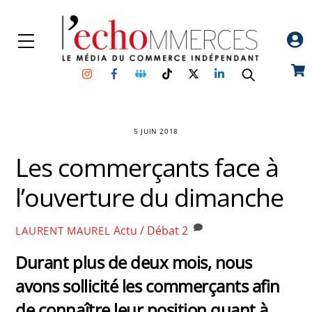
Skip
to
Menu
content
Instagram
Facebook
Groupe
TikTok
Twitter
Linkedin
Car
Facebook
5 JUIN 2018
Les commerçants face à
l’ouverture du dimanche
Actu / Débat
2
LAURENT MAUREL
Durant plus de deux mois, nous
avons sollicité les commerçants afin
de connaître leur position quant à