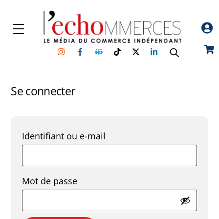
Skip
to
Menu
content
Instagram
Facebook
Groupe
TikTok
Twitter
Linkedin
Car
Facebook
Se connecter
Obligatoire
Identifiant ou e-mail
Obligatoire
Mot de passe