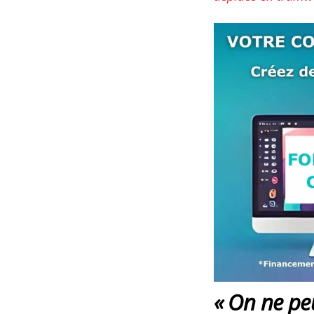
«
On ne peu