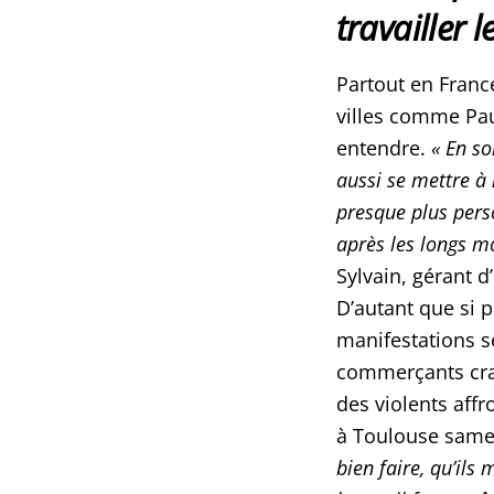
travailler 
Partout en France
villes comme Pau
entendre.
« En so
aussi se mettre à 
presque plus pers
après les longs mo
Sylvain, gérant 
D’autant que si 
manifestations s
commerçants cra
des violents aff
à Toulouse samed
bien faire, qu’ils 