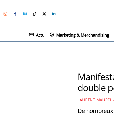
Skip
Instagram
Facebook
Groupe
TikTok
Twitter
Linkedin
to
Facebook
content
Actu
Marketing & Merchandising
Manifesta
double p
LAURENT MAUREL
De nombreux c