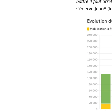
battre il faut arr
s’énerve Jean* (l