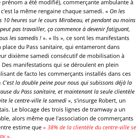
le prénom a été modifié), commerçante ambulante à
 c’est la même rengaine chaque samedi. «
On les
rs 10 heures sur le cours Mirabeau, et pendant au moins
peut pas travailler, ça commence à devenir fatiguant,
tous les samedis !
». « Ils », ce sont les manifestants
n place du Pass sanitaire, qui entameront dans
eur dixième samedi consécutif de mobilisation à
. Des manifestations qui se déroulent en plein
alisant de facto les commerçants installés dans ces
«
C’est la double peine pour nous qui subissons déjà la
 cause du Pass sanitaire, et maintenant la seule clientèle
ite le centre-ville le samedi
», s’insurge Robert, un
tais. Le blocage des trois lignes de tramway a un
able, alors même que l’association de commerçants
entre estime que
«
38% de la clientèle du centre-ville se
ay
»
.