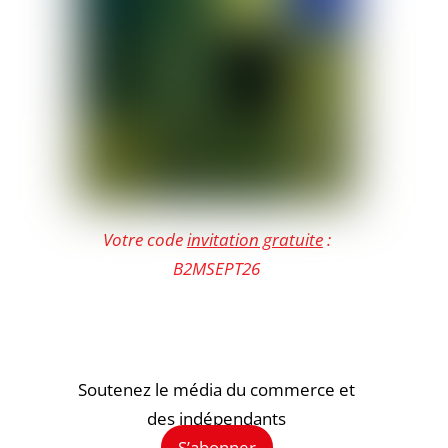
Votre code
invitation gratuite
:
B2MSEPT26
Soutenez le média du commerce et
des indépendants
S’abonner