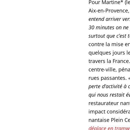
Pour Martine* (
Aix-en-Provence,
entend arriver ve
30 minutes on ne 
surtout que c’est 
contre la mise e
quelques jours l
travers la France
centre-ville, pén
rues passantes. 
perte d’activité à
qui nous restait év
restaurateur nan
impact considér
nantaise Plein C
déplace en tramw