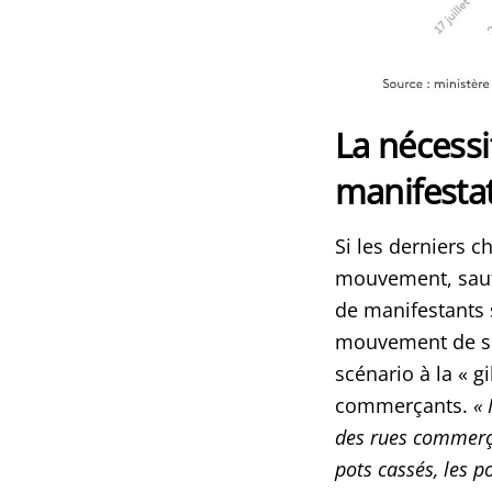
La nécessi
manifesta
Si les derniers 
mouvement, sauf 
de manifestants 
mouvement de se
scénario à la « g
commerçants.
« 
des rues commerça
pots cassés, les p