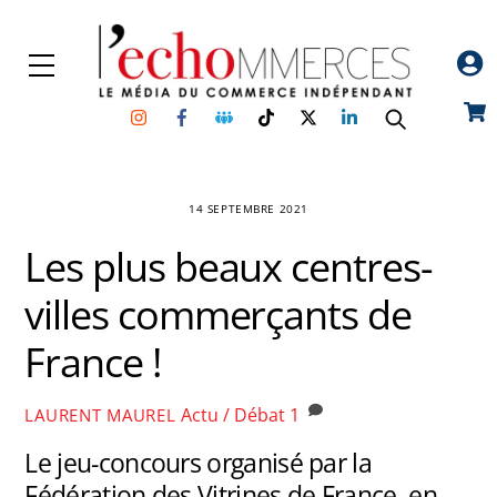
Skip
to
Menu
content
Instagram
Facebook
Groupe
TikTok
Twitter
Linkedin
Car
Facebook
14 SEPTEMBRE 2021
Les plus beaux centres-
villes commerçants de
France !
Actu / Débat
1
LAURENT MAUREL
Le jeu-concours organisé par la
Fédération des Vitrines de France, en