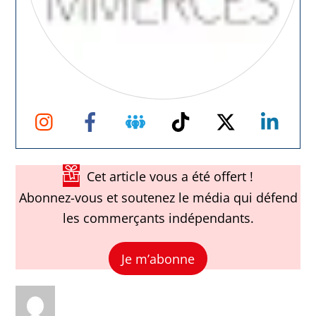
Instagram
Facebook
Groupe
TikTok
Twitter
Link
Facebook
Cet article vous a été offert !
Abonnez-vous et soutenez le média qui défend
les commerçants indépendants.
Je m’abonne