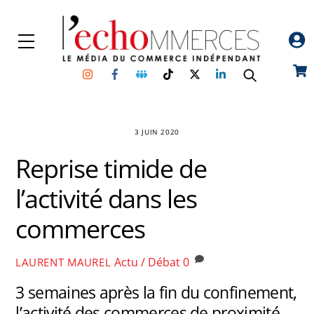
Skip
to
Menu
content
Instagram
Facebook
Groupe
TikTok
Twitter
Linkedin
Car
Facebook
3 JUIN 2020
Reprise timide de
l’activité dans les
commerces
Actu / Débat
0
LAURENT MAUREL
3 semaines après la fin du confinement,
l’activité des commerces de proximité