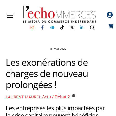
Skip
to
Menu
content
Instagram
Facebook
Groupe
TikTok
Twitter
Linkedin
Car
Facebook
18 MAI 2022
Les exonérations de
charges de nouveau
prolongées !
Actu / Débat
2
LAURENT MAUREL
Les entreprises les plus impactées par
la crise sanitaire peuvent bénéficier